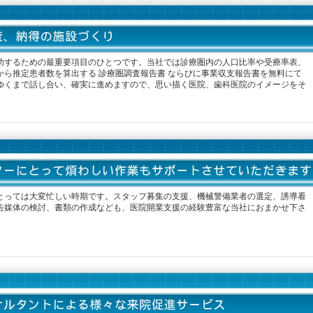
功するための最重要項目のひとつです。当社では診療圏内の人口比率や受療率表、
から推定患者数を算出する 診療圏調査報告書 ならびに事業収支報告書を無料にて
ゆくまで話し合い、確実に進めますので、思い描く医院、歯科医院のイメージをそ
とっては大変忙しい時期です。スタッフ募集の支援、機械警備業者の選定、誘導看
告媒体の検討、書類の作成なども、医院開業支援の経験豊富な当社におまかせ下さ