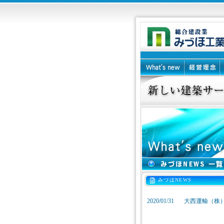
みづほNEWS
2020/01/31
大西運輸（株）