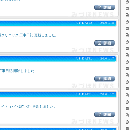
UP DATE:
20.01.18
クリニック 工事日記 更新しました。
UP DATE:
20.01.17
工事日記 開始しました。
UP DATE:
20.01.17
ト（ﾒﾃﾞｨｶﾙﾆｭｰｽ）更新しました。
UP DATE:
20.01.14