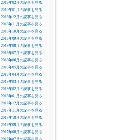
2019年02月の記事を見る
2019年01月の記事を見る
2018年12月の記事を見る
2018年11月の記事を見る
2018年10月の記事を見る
2018年09月の記事を見る
2018年08月の記事を見る
2018年07月の記事を見る
2018年06月の記事を見る
2018年05月の記事を見る
2018年04月の記事を見る
2018年03月の記事を見る
2018年02月の記事を見る
2018年01月の記事を見る
2017年12月の記事を見る
2017年11月の記事を見る
2017年10月の記事を見る
2017年09月の記事を見る
2017年08月の記事を見る
2017年07月の記事を見る