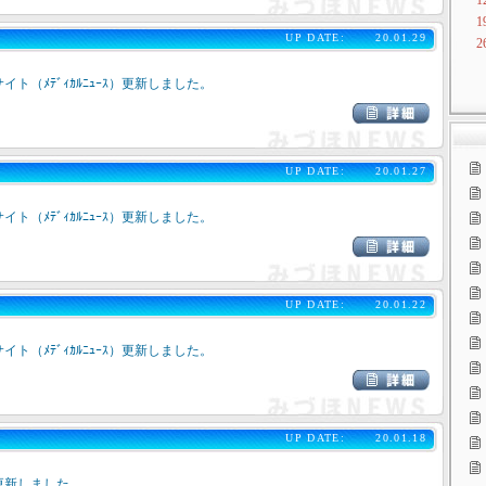
1
1
UP DATE:
20.01.29
2
ト（ﾒﾃﾞｨｶﾙﾆｭｰｽ）更新しました。
UP DATE:
20.01.27
ト（ﾒﾃﾞｨｶﾙﾆｭｰｽ）更新しました。
UP DATE:
20.01.22
ト（ﾒﾃﾞｨｶﾙﾆｭｰｽ）更新しました。
UP DATE:
20.01.18
更新しました。