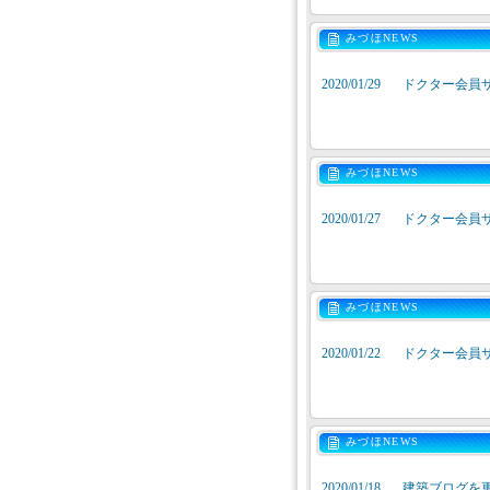
みづほNEWS
2020/01/29
ドクター会員サイ
みづほNEWS
2020/01/27
ドクター会員サイ
みづほNEWS
2020/01/22
ドクター会員サイ
みづほNEWS
2020/01/18
建築ブログを