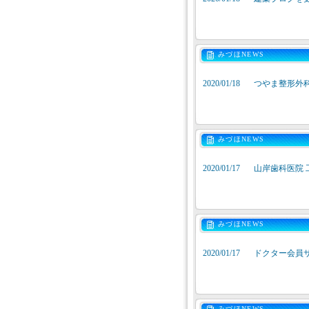
みづほNEWS
2020/01/18
つやま整形外科
みづほNEWS
2020/01/17
山岸歯科医院 
みづほNEWS
2020/01/17
ドクター会員サイ
みづほNEWS