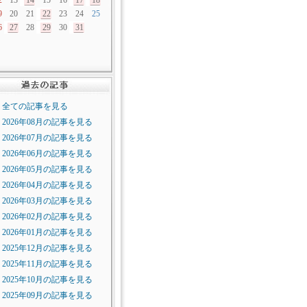
2
13
14
15
16
17
18
9
20
21
22
23
24
25
6
27
28
29
30
31
全ての記事を見る
2026年08月の記事を見る
2026年07月の記事を見る
2026年06月の記事を見る
2026年05月の記事を見る
2026年04月の記事を見る
2026年03月の記事を見る
2026年02月の記事を見る
2026年01月の記事を見る
2025年12月の記事を見る
2025年11月の記事を見る
2025年10月の記事を見る
2025年09月の記事を見る