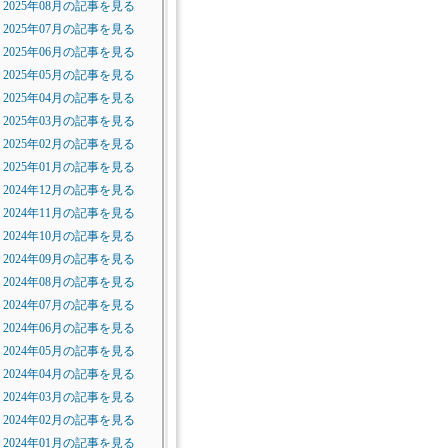
2025年08月の記事を見る
2025年07月の記事を見る
2025年06月の記事を見る
2025年05月の記事を見る
2025年04月の記事を見る
2025年03月の記事を見る
2025年02月の記事を見る
2025年01月の記事を見る
2024年12月の記事を見る
2024年11月の記事を見る
2024年10月の記事を見る
2024年09月の記事を見る
2024年08月の記事を見る
2024年07月の記事を見る
2024年06月の記事を見る
2024年05月の記事を見る
2024年04月の記事を見る
2024年03月の記事を見る
2024年02月の記事を見る
2024年01月の記事を見る